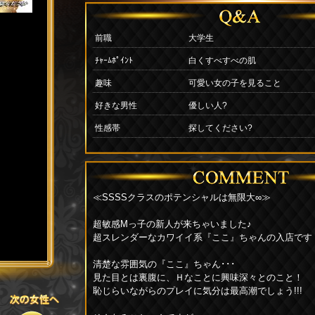
前職
大学生
ﾁｬｰﾑﾎﾟｲﾝﾄ
白くすべすべの肌
趣味
可愛い女の子を見ること
好きな男性
優しい人?
性感帯
探してください?
≪SSSSクラスのポテンシャルは無限大∞≫
超敏感Mっ子の新人が来ちゃいました♪
超スレンダーなカワイイ系『ここ』ちゃんの入店です
清楚な雰囲気の『ここ』ちゃん･･･
見た目とは裏腹に、Ｈなことに興味深々とのこと！
恥じらいながらのプレイに気分は最高潮でしょう!!!