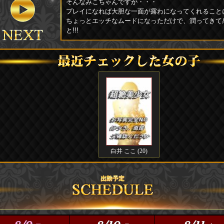
そんなみこちゃんですが・・・
プレイになれば大胆な一面が露わになってくれることに
ちょっとエッチなムードになっただけで、潤ってきて
と!!!
めちゃめちゃ可愛いらしくハニカム笑顔、時折見せる
です。
もうギャップにやられてしまうのは間違い無しで
一度スイッチが入ってしまうと誰にも止めることは出来
す。
とっても人懐っこい性格なので、楽しく気持ちの良い
るでしょう。
笑顔が素敵で愛嬌抜群♪
小顔で笑顔がとてもキュート♪
かなり人気が出そうな子ですよ！！
※60分コースからのご案内となります。
検索→ファーストクラスルビー