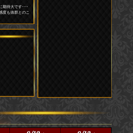
期待大です･･･
感度も抜群とのこ
色っぽさが魅力的
ないかも･･･で
快楽の時間が送れ