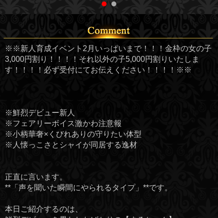
※※新人育成イベント2月いっぱいまで！！！金枠の女の子
3,000円割り！！！！それ以外の子5,000円割りいたしま
す！！！！必ず受付にてお伝えください！！！！※※
※鮮烈デビュー新人
※フェアリーボイス激かわ注意報
※小柄華奢×くびれありの守りたい体型
※人懐っこさとシャイが同居する逸材
正直に言います。
**「声を聞いた瞬間にやられるタイプ」**です。
本日ご紹介するのは、