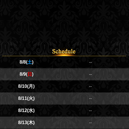
8/8(
土
)
--
8/9(
日
)
--
8/10(月)
--
8/11(火)
--
8/12(水)
--
8/13(木)
--