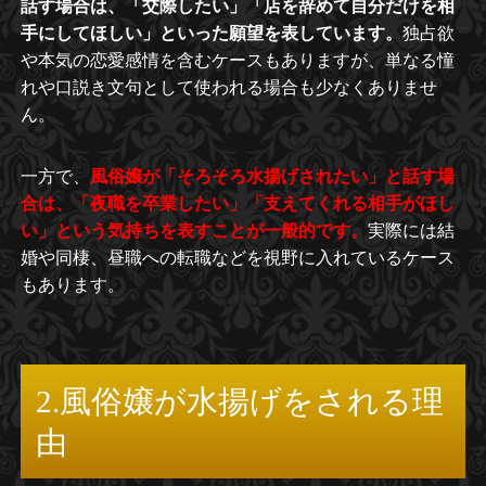
話す場合は、「交際したい」「店を辞めて自分だけを相
手にしてほしい」といった願望を表しています。
独占欲
や本気の恋愛感情を含むケースもありますが、単なる憧
れや口説き文句として使われる場合も少なくありませ
ん。
一方で、
風俗嬢が「そろそろ水揚げされたい」と話す場
合は、「夜職を卒業したい」「支えてくれる相手がほし
い」という気持ちを表すことが一般的です。
実際には結
婚や同棲、昼職への転職などを視野に入れているケース
もあります。
2.風俗嬢が水揚げをされる理
由