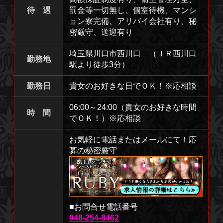
待 遇
罰金等一切無し、個室待機、マンシ
ョン寮完備、アリバイ会社有り、秘
密厳守、送迎有り
埼玉県川口市西川口 （ＪＲ西川口
勤務地
駅より徒歩3分）
勤務日
貴女のお好きな日でＯＫ！※応相談
06:00～24:00（貴女のお好きな時間
時 間
でＯＫ！）※応相談
お気軽に電話またはメールにて！応
募の秘密厳守
■お問合せ電話番号
048-254-8462