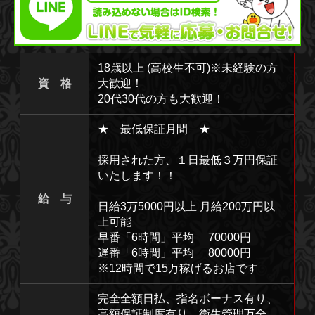
18歳以上 (高校生不可)※未経験の方
資 格
大歓迎！
20代30代の方も大歓迎！
★ 最低保証月間 ★
採用された方、１日最低３万円保証
いたします！！
給 与
日給3万5000円以上 月給200万円以
上可能
早番「6時間」平均 70000円
遅番「6時間」平均 80000円
※12時間で15万稼げるお店です
完全全額日払、指名ボーナス有り、
高額保証制度有り、衛生管理万全、