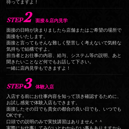
待ってますよ！
2
STEP
面接＆店内見学
面接の日時が決まりましたら店舗またはご希望の場所で
面接をいたします。
面接と言ってもそんな難しく堅苦しく考えないで気軽な
気持ちで結構ですよ。
担当者とお仕事の内容、給与、システム等の説明、あと
聞きたいことなど何でもお話して下さい。
一緒に店内見学もできますよ！
3
STEP
体験入店
入店する前にお仕事内容を知って頂き確認するために、
お試し感覚で体験入店もできます。
面接したその日でも貴女の都合の良い日でも、いつでも
OKです。
口頭での説明のみで実技講習はありません＾＾
実際にお仕事してみないとわからない事もありますから